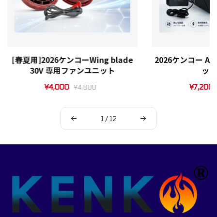
[春夏用]2026ケンコーWing blade
2026ケンコー ALP
30V 専用ファンユニット
ッテ
¥
4,000
¥
7,200
¥
4,800
1
/
12