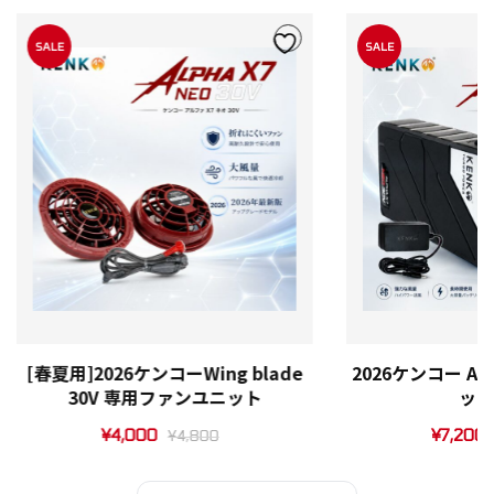
SALE
SALE
[春夏用]2026ケンコーWing blade
2026ケンコー ALP
30V 専用ファンユニット
ッテ
¥
4,000
¥
7,200
¥
4,800