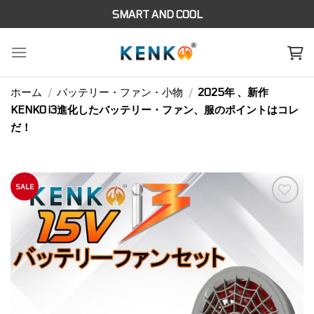
Skip
SMART AND COOL
to
content
ホーム
/
バッテリー・ファン・小物
/
2025年 、新作
KENKO i3進化したバッテリー・ファン、服のポイントはコレ
だ！
SALE