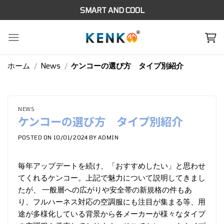
Skip
SMART AND COOL
to
content
ホーム
/
News
/
ケンコーの選び方 タイプ別紹介
NEWS
ケンコーの選び方 タイプ別紹介
POSTED ON
10/01/2024
BY
ADMIN
毎年アップデートを続け、「おすすめしたい」と思わせ
てくれるケンコー。上記で魅力について説明してきまし
たが、 一般層への広がりや安全帯の新規格の件もあ
り、フルハーネス対応の空調服にも注目が集まる等、用
途が多様化している背景から各メーカーが様々なタイプ